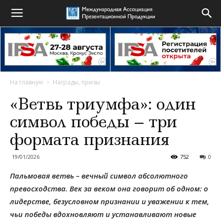
На главную
Награды, призы
«Ветвь триумфа»: один
символ победы – три
формата признания
19/01/2026
752
0
Пальмовая ветвь – вечный символ абсолютного
превосходства. Век за веком она говорит об одном: о
лидерстве, безусловном признании и уважении к тем,
чьи победы вдохновляют и устанавливают новые