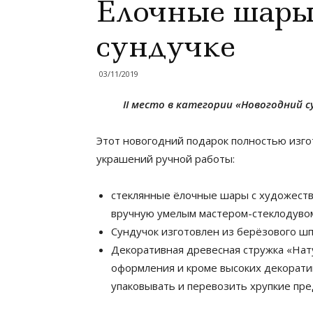
Ёлочные шары
сундучке
03/11/2019
II место в категории «Новогодний су
Этот новогодний подарок полностью изго
украшений ручной работы:
стеклянные ёлочные шары с художест
вручную умелым мастером-стеклодувом
Сундучок изготовлен из берёзового шп
Декоративная древесная стружка «Нат
оформления и кроме высоких декорати
упаковывать и перевозить хрупкие пр