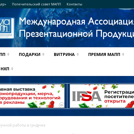
дер»
Попечительский совет МАПП
Контакты
ПП
ПОДАРКИ
ВИТРИНА
ПРЕМИЯ МАПП
Ассоциация
НХП
МАПП
учной работы в сундучке