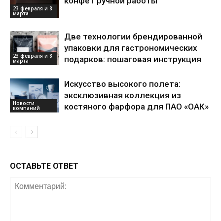
конфет ручной работы
23 февраля и 8
марта
Две технологии брендированной
упаковки для гастрономических
23 февраля и 8
подарков: пошаговая инструкция
марта
Искусство высокого полета:
эксклюзивная коллекция из
Новости
костяного фарфора для ПАО «ОАК»
компаний
ОСТАВЬТЕ ОТВЕТ