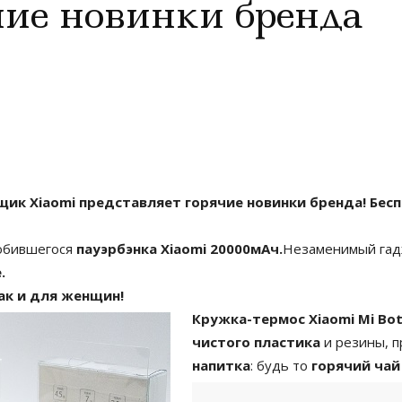
чие новинки бренда
вщик Xiaomi представляет горячие новинки бренда! Бе
юбившегося
пауэрбэнка Xiaomi 20000мАч.
Незаменимый гад
.
ак и для женщин!
Кружка-термос Xiaomi Mi Bot
чистого пластика
и резины, п
напитка
: будь то
горячий чай