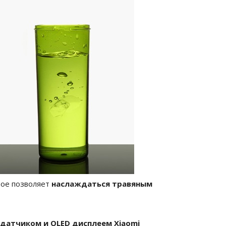
рое позволяет
наслаждаться травяным
датчиком и OLED дисплеем Xiaomi