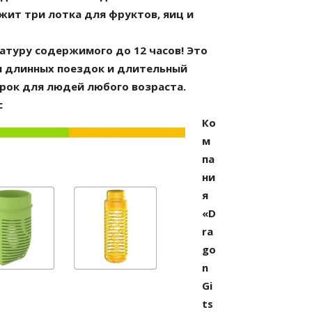
ержит три лотка для фруктов, яиц и
атуру содержимого до 12 часов!
Это
я длинных поездок и длительный
рок для людей любого возраста.
с
Ко
м
па
ни
я
«D
ra
go
n
Gi
ts