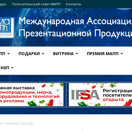
дер»
Попечительский совет МАПП
Контакты
ПП
ПОДАРКИ
ВИТРИНА
ПРЕМИЯ МАПП
Ассоциация
НХП
МАПП
чие новинки бренда