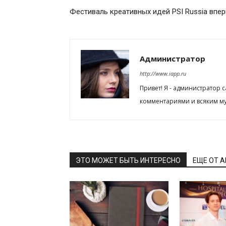
Фестиваль креативных идей PSI Russia впе
Администратор
http://www.iapp.ru
Привет! Я - администратор 
комментариями и всяким му
ЭТО МОЖЕТ БЫТЬ ИНТЕРЕСНО
ЕЩЕ ОТ 