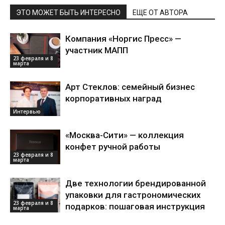
ЭТО МОЖЕТ БЫТЬ ИНТЕРЕСНО
ЕЩЕ ОТ АВТОРА
Компания «Норгис Пресс» —
участник МАПП
23 февраля и 8
марта
Арт Стеклов: семейный бизнес
корпоративных наград
Интервью
«Москва-Сити» — коллекция
конфет ручной работы
23 февраля и 8
марта
Две технологии брендированной
упаковки для гастрономических
23 февраля и 8
подарков: пошаговая инструкция
марта