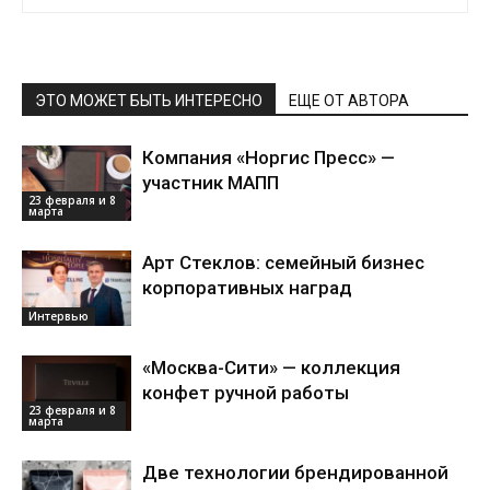
ЭТО МОЖЕТ БЫТЬ ИНТЕРЕСНО
ЕЩЕ ОТ АВТОРА
Компания «Норгис Пресс» —
участник МАПП
23 февраля и 8
марта
Арт Стеклов: семейный бизнес
корпоративных наград
Интервью
«Москва-Сити» — коллекция
конфет ручной работы
23 февраля и 8
марта
Две технологии брендированной