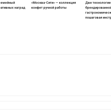
 семейный
«Москва-Сити» — коллекция
Две технологии
ративных наград
конфет ручной работы
брендированной
гастрономическ
пошаговая инст