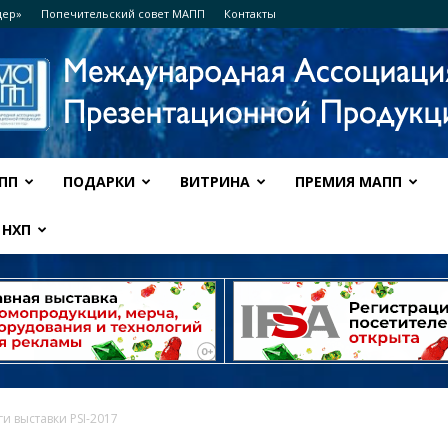
дер»
Попечительский совет МАПП
Контакты
ПП
ПОДАРКИ
ВИТРИНА
ПРЕМИЯ МАПП
Ассоциация
НХП
МАПП
ги выставки PSI-2017