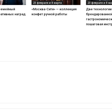
23 февраля и 8 марта
23 февраля и 8 ма
 семейный
«Москва-Сити» — коллекция
Две технологии
ративных наград
конфет ручной работы
брендированной
гастрономическ
пошаговая инст