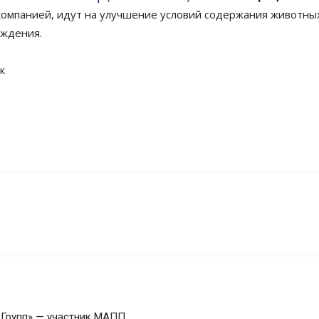
 компанией, идут на улучшение условий содержания животны
еждения.
к
 Групп» — участник МАПП