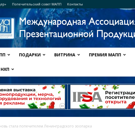
дер»
Попечительский совет МАПП
Контакты
ПП
ПОДАРКИ
ВИТРИНА
ПРЕМИЯ МАПП
Ассоциация
НХП
МАПП
новь стала попечителем Ленинградского зоопарка