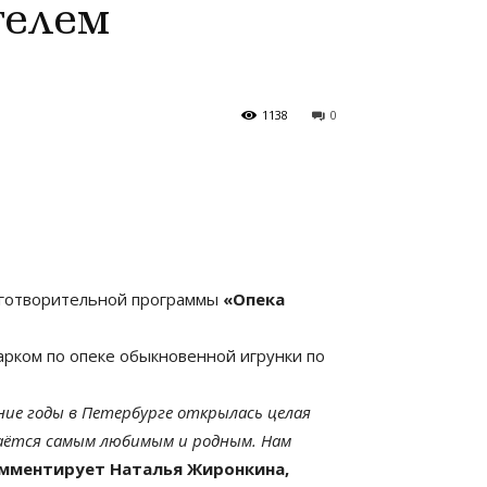
телем
1138
0
лаготворительной программы
«Опека
арком по опеке обыкновенной игрунки по
ние годы в Петербурге открылась целая
таётся самым любимым и родным. Нам
мментирует Наталья Жиронкина,