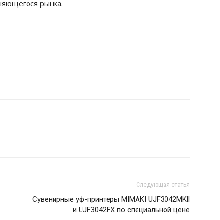
няющегося рынка.
Следующая статья
Сувенирные уф-принтеры MIMAKI UJF3042MKll
и UJF3042FX по специальной цене