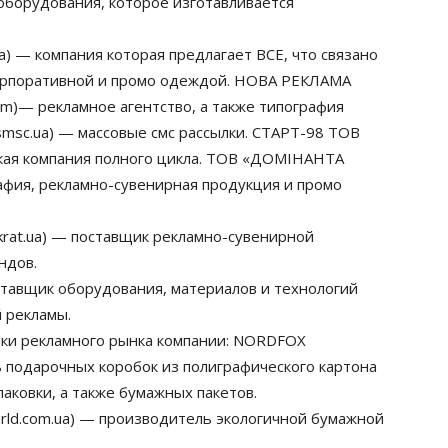
оборудования, которое изготавливается
) — компания которая предлагает ВСЕ, что связано
корпоративной и промо одеждой. НОВА РЕКЛАМА
com)— рекламное агентство, а также типография
msc.ua) — массовые смс рассылки. СТАРТ-98 ТОВ
еская компания полного цикла. ТОВ «ДОМІНАНТА
афия, рекламно-сувенирная продукция и промо
at.ua) — поставщик рекламно-сувенирной
ндов.
ставщик оборудования, материалов и технологий
 рекламы.
нки рекламного рынка компании: NORDFOX
 подарочных коробок из полиграфического картона
аковки, а также бумажных пакетов.
d.com.ua) — производитель экологичной бумажной