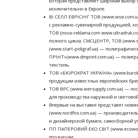
которая представляет широкий выбор 
исключительно в Европе.
ВІ СЕЛЛ ЕВРІСІНГ ТОВ (www.wse.com.ua
с рекламно-сувенирной продукцией, 
ТОВ (nova-reklama.com www.ultradruk.
полного цикла. СМСЦЕНТР, ТОВ (www.s
(www.start-poligraf.ua) — полиграфич
ПРІНТ»(www.dmprint.com.ua) — полигр
текстиль.
ТОВ «БЮРОКРАТ УКРАЇНА» (www.burokr
продукции известных европейских бре
ТОВ ВРС (www.wersupply.com.ua) — по
для производства наружной и световой
Впервые на выставке представят нови
(www.nordfox.com.ua) — производитель
и дизайнерской бумаги, самосборной уп
ПП ПАПЕРОВИЙ ЕКО СВІТ (www.ecoworl
продукции.