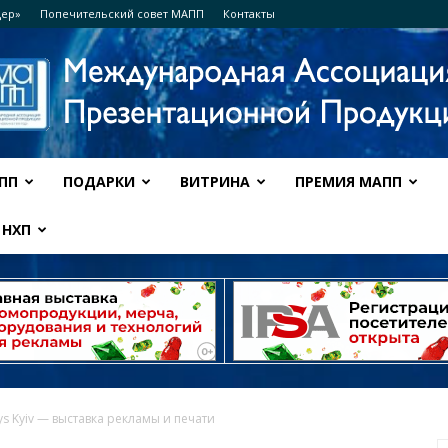
дер»
Попечительский совет МАПП
Контакты
ПП
ПОДАРКИ
ВИТРИНА
ПРЕМИЯ МАПП
Ассоциация
НХП
МАПП
s Kyiv — выставка рекламы и печати