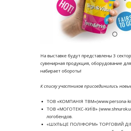
На выставке будут представлены 3 сектор
сувенирная продукция, оборудование дл
набирает обороты!
К списку участников присоединились новы
ТОВ «КОМПАНІЯ ТВМ»(www.persona-kie
ТОВ «МОГОТЕКС-КИЇВ» (www.shnurok.u
логобендов.
«ШУЛЬЦЕ ПОЛІФОРМ» ТОРГОВИЙ ДІМ ТО