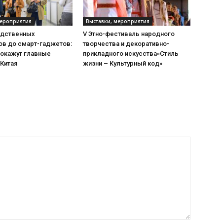
мероприятия
Выставки, мероприятия
одственных
V Этно-фестиваль народного
ов до смарт-гаджетов:
творчества и декоративно-
покажут главные
прикладного искусства«Стиль
 Китая
жизни – Культурный код»