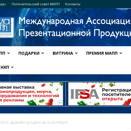
дер»
Попечительский совет МАПП
Контакты
ПП
ПОДАРКИ
ВИТРИНА
ПРЕМИЯ МАПП
Ассоциация
НХП
МАПП
 2013: дедлайн продлен до 6 сентября!