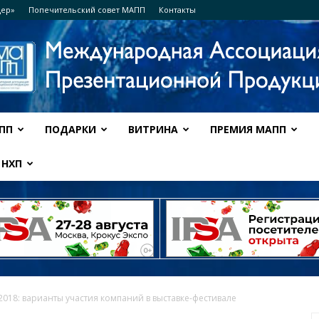
дер»
Попечительский совет МАПП
Контакты
ПП
ПОДАРКИ
ВИТРИНА
ПРЕМИЯ МАПП
Ассоциация
НХП
МАПП
a 2018: варианты участия компаний в выставке-фестивале