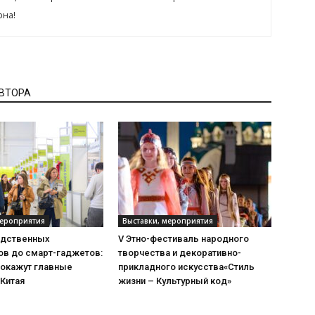
рна!
АВТОРА
мероприятия
Выставки, мероприятия
одственных
V Этно-фестиваль народного
ов до смарт-гаджетов:
творчества и декоративно-
покажут главные
прикладного искусства«Стиль
 Китая
жизни – Культурный код»