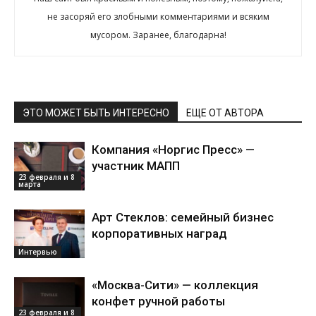
не засоряй его злобными комментариями и всяким
мусором. Заранее, благодарна!
ЭТО МОЖЕТ БЫТЬ ИНТЕРЕСНО
ЕЩЕ ОТ АВТОРА
Компания «Норгис Пресс» —
участник МАПП
23 февраля и 8
марта
Арт Стеклов: семейный бизнес
корпоративных наград
Интервью
«Москва-Сити» — коллекция
конфет ручной работы
23 февраля и 8