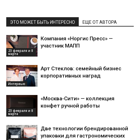
ЭТО МОЖЕТ БЫТЬ ИНТЕРЕСНО
ЕЩЕ ОТ АВТОРА
Компания «Норгис Пресс» —
участник МАПП
23 февраля и 8
марта
Арт Стеклов: семейный бизнес
корпоративных наград
Интервью
«Москва-Сити» — коллекция
конфет ручной работы
23 февраля и 8
марта
Две технологии брендированной
упаковки для гастрономических