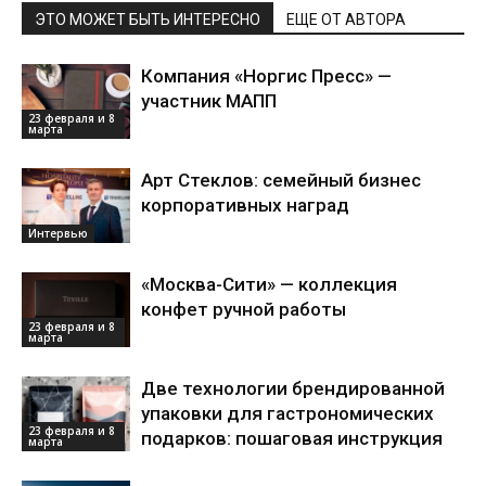
ЭТО МОЖЕТ БЫТЬ ИНТЕРЕСНО
ЕЩЕ ОТ АВТОРА
Компания «Норгис Пресс» —
участник МАПП
23 февраля и 8
марта
Арт Стеклов: семейный бизнес
корпоративных наград
Интервью
«Москва-Сити» — коллекция
конфет ручной работы
23 февраля и 8
марта
Две технологии брендированной
упаковки для гастрономических
23 февраля и 8
подарков: пошаговая инструкция
марта