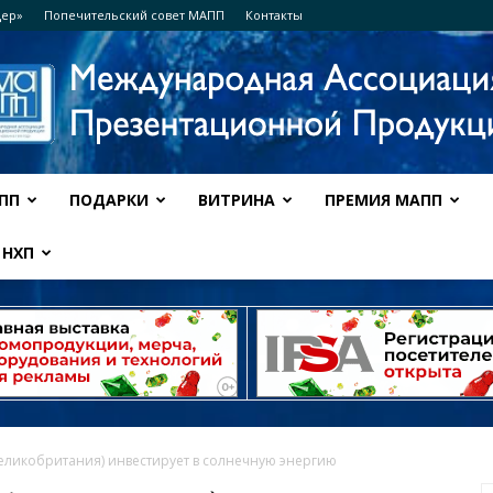
дер»
Попечительский совет МАПП
Контакты
ПП
ПОДАРКИ
ВИТРИНА
ПРЕМИЯ МАПП
Ассоциация
НХП
МАПП
(Великобритания) инвестирует в солнечную энергию