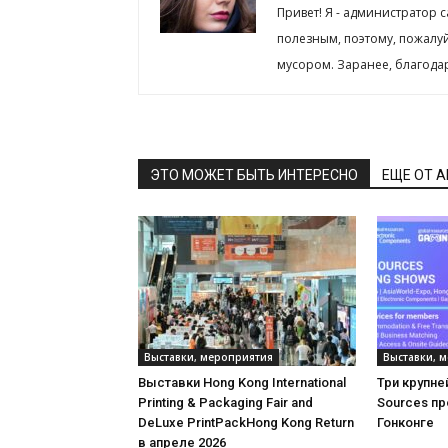
Привет! Я - администратор 
полезным, поэтому, пожалу
мусором. Заранее, благода
ЭТО МОЖЕТ БЫТЬ ИНТЕРЕСНО
ЕЩЕ ОТ 
Выставки, мероприятия
Выставки, 
Выставки Hong Kong International
Три крупне
Printing & Packaging Fair and
Sources пр
DeLuxe PrintPackHong Kong Return
Гонконге
в апреле 2026