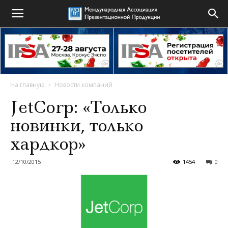
На главную
Новости компаний
JetCorp: «Только
новинки, только
хардкор»
12/10/2015
1454
0