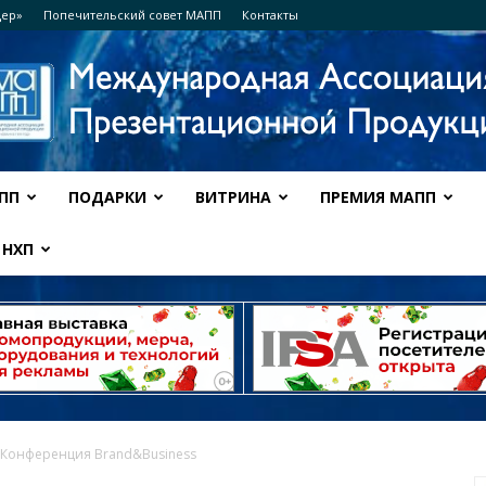
дер»
Попечительский совет МАПП
Контакты
ПП
ПОДАРКИ
ВИТРИНА
ПРЕМИЯ МАПП
Ассоциация
НХП
МАПП
: Конференция Brand&Business