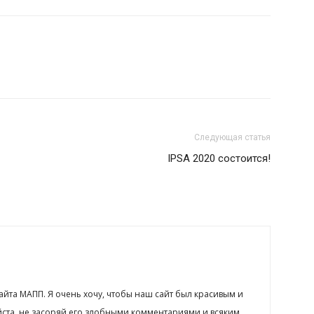
Следующая статья
IPSA 2020 состоится!
сайта МАПП. Я очень хочу, чтобы наш сайт был красивым и
йста, не засоряй его злобными комментариями и всяким