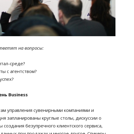
тветят на вопросы:
итал-среде?
ты с агентством?
успех?
ень
Business
ктам управления сувенирными компаниями и
дня запланированы круглые столы, дискуссии о
ы создания безупречного клиентского сервиса,
 данных при продажах и многое другое. Спикеры