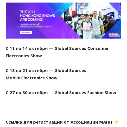
C 11
по
14
октября
— Global Sources Consumer
Electronics Show
С
18
по
21
октября
— Global Sources
Mobile Electronics Show
C 27
по
30
октября
— Global Sources Fashion Show
Ссылка
для
регистрации
от
Ассоциации
МАПП