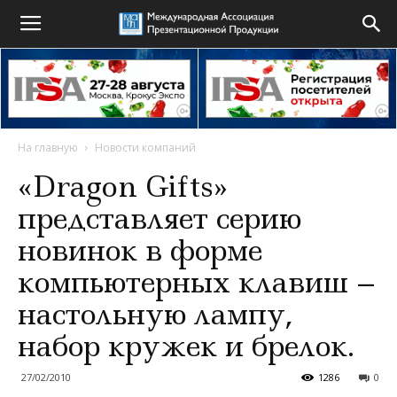
На главную
Новости компаний
«Dragon Gifts»
представляет серию
новинок в форме
компьютерных клавиш –
настольную лампу,
набор кружек и брелок.
27/02/2010
1286
0