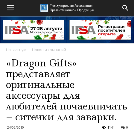
На главную
Новости компаний
«Dragon Gifts»
представляет
оригинальные
аксессуары для
любителей почаевничать
– ситечки для заварки.
24/03/2010
1144
0