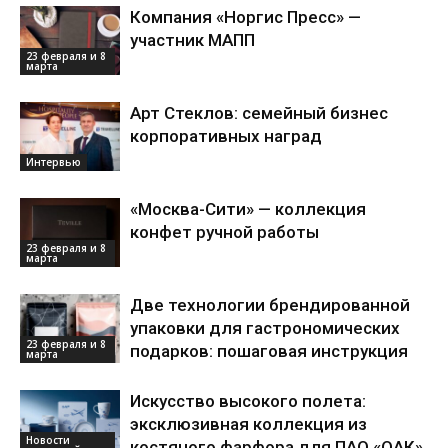
Компания «Норгис Пресс» —
участник МАПП
23 февраля и 8
марта
Арт Стеклов: семейный бизнес
корпоративных наград
Интервью
«Москва-Сити» — коллекция
конфет ручной работы
23 февраля и 8
марта
Две технологии брендированной
упаковки для гастрономических
23 февраля и 8
подарков: пошаговая инструкция
марта
Искусство высокого полета:
эксклюзивная коллекция из
Новости
костяного фарфора для ПАО «ОАК»