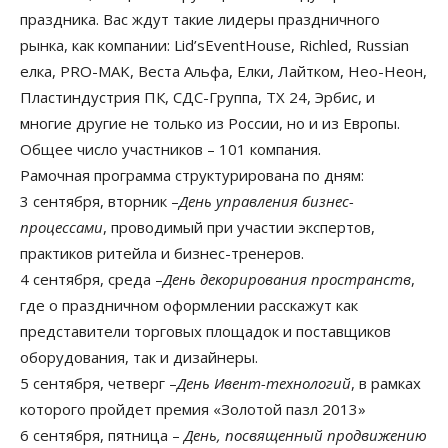
праздника. Вас ждут такие лидеры праздничного
рынка, как компании: Lid’sEventHouse, Richled, Russian
елка, PRO-MAK, Веста Альфа, Елки, Лайтком, Нео-Неон,
Пластиндустрия ПК, СДС-Группа, ТХ 24, Эрбис, и
многие другие не только из России, но и из Европы.
Общее число участников – 101 компания.
Рамочная программа структурирована по дням:
3 сентября, вторник –
День управления бизнес-
процессами
, проводимый при участии экспертов,
практиков ритейла и бизнес-тренеров.
4 сентября, среда –
День декорирования пространств
,
где о праздничном оформлении расскажут как
представители торговых площадок и поставщиков
оборудования, так и дизайнеры.
5 сентября, четверг –
День Ивент-технологий
, в рамках
которого пройдет премия «Золотой пазл 2013»
6 сентября, пятница –
День, посвященный продвижению