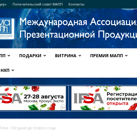
дер»
Попечительский совет МАПП
Контакты
ПП
ПОДАРКИ
ВИТРИНА
ПРЕМИЯ МАПП
Ассоциация
НХП
МАПП
 Time. 100 дней до Нового года