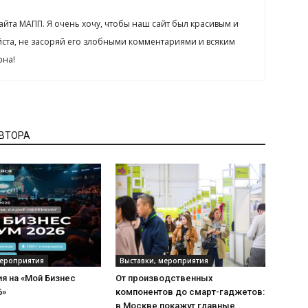
сайта МАПП. Я очень хочу, чтобы наш сайт был красивым и
йста, не засоряй его злобными комментариями и всяким
рна!
АВТОРА
мероприятия
Выставки, мероприятия
я на «Мой Бизнес
От производственных
6»
компонентов до смарт-гаджетов:
в Москве покажут главные