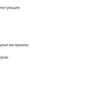
плектующие;
дные материалы;
иров;