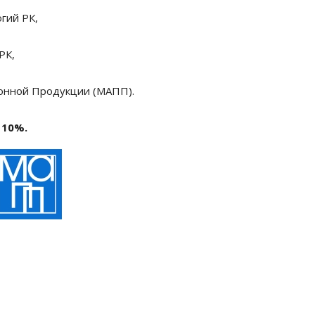
гий РК,
РК,
онной Продукции (МАПП).
 10%.