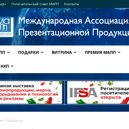
дер»
Попечительский совет МАПП
Контакты
ПП
ПОДАРКИ
ВИТРИНА
ПРЕМИЯ МАПП
Ассоциация
НХП
МАПП
яет байкеров