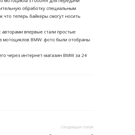
го мотоцикла S1000RR для передачи
лнительную обработку специальным
к что теперь байкеры смогут носить
: авторами впервые стали простые
в мотоциклов BMW: фото были отобраны
 его через интернет-магазин BMW за 24
Следующая статья