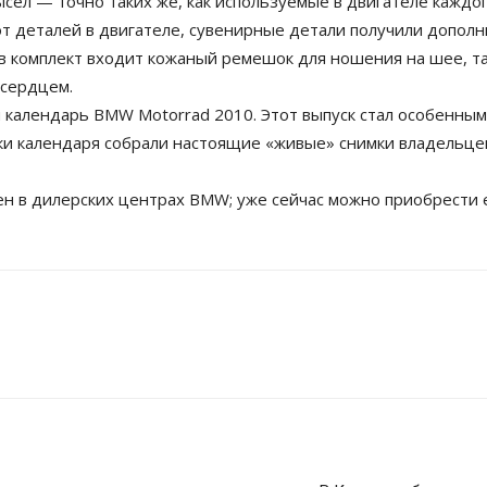
ел — точно таких же, как используемые в двигателе каждо
 от деталей в двигателе, сувенирные детали получили допо
в комплект входит кожаный ремешок для ношения на шее, та
 сердцем.
календарь BMW Motorrad 2010. Этот выпуск стал особенным
и календаря собрали настоящие «живые» снимки владельце
пен в дилерских центрах BMW; уже сейчас можно приобрести