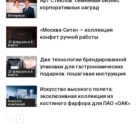
Арт Стеклов: семейный бизнес
корпоративных наград
Интервью
«Москва-Сити» — коллекция
конфет ручной работы
23 февраля и 8
марта
Две технологии брендированной
упаковки для гастрономических
23 февраля и 8
подарков: пошаговая инструкция
марта
Искусство высокого полета:
эксклюзивная коллекция из
Новости
костяного фарфора для ПАО «ОАК»
компаний