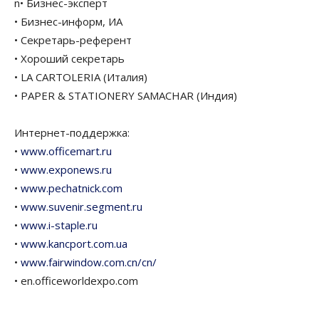
n• Бизнес-эксперт
• Бизнес-информ, ИА
• Секретарь-референт
• Хороший секретарь
• LA CARTOLERIA (Италия)
• PAPER & STATIONERY SAMACHAR (Индия)
Интернет-поддержка:
•
www.officemart.ru
•
www.exponews.ru
•
www.pechatnick.com
•
www.suvenir.segment.ru
•
www.i-staple.ru
•
www.kancport.com.ua
•
www.fairwindow.com.cn/cn/
• en.officeworldexpo.com