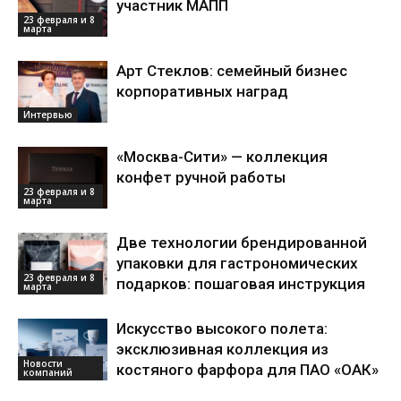
участник МАПП
23 февраля и 8
марта
Арт Стеклов: семейный бизнес
корпоративных наград
Интервью
«Москва-Сити» — коллекция
конфет ручной работы
23 февраля и 8
марта
Две технологии брендированной
упаковки для гастрономических
23 февраля и 8
подарков: пошаговая инструкция
марта
Искусство высокого полета:
эксклюзивная коллекция из
Новости
костяного фарфора для ПАО «ОАК»
компаний