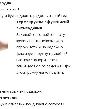
 года»
вого года!
чу и будет дарить радость целый год
Термокружка с функциеий
антипадения
Задевайте, толкайте — эту
кружку почти невозможно
опрокинуть! Дно надежно
фиксирует кружку на любои?
плоскои? поверхности и
защищает ее от падения. При
этом кружку легко поднять
льным зимним подарком.
стветкои?
рук в симпатичном дизайне согреет и