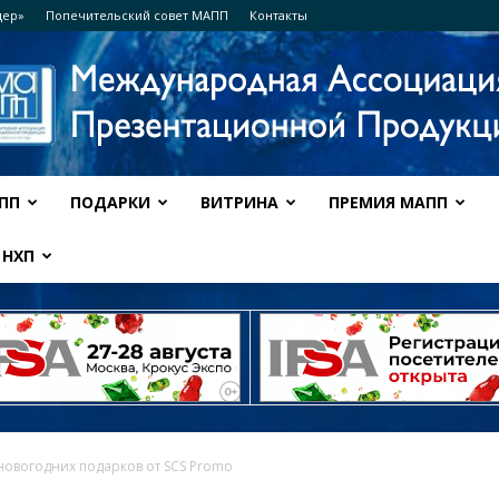
дер»
Попечительский совет МАПП
Контакты
ПП
ПОДАРКИ
ВИТРИНА
ПРЕМИЯ МАПП
Ассоциация
НХП
МАПП
 новогодних подарков от SCS Promo