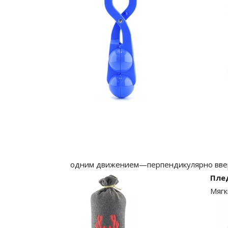
одним движением—перпендикулярно вве
Пле
Мягк