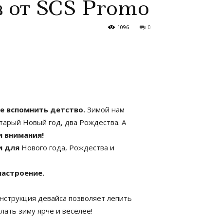
в от SCS Promo
1096
0
е вспомнить детство.
Зимой нам
Старый Новый год, два Рождества. А
и внимания!
и для
Нового года, Рождества и
настроение.
конструкция девайса позволяет лепить
лать зиму ярче и веселее!