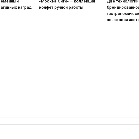
 семейный
«Москва-Сити» — коллекция
Две технологии
ративных наград
конфет ручной работы
брендированной
гастрономическ
пошаговая инст