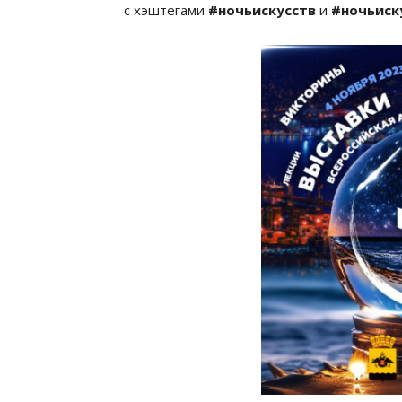
с хэштегами
#ночьискусств
и
#ночьиск