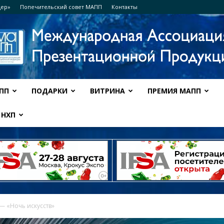
дер»
Попечительский совет МАПП
Контакты
ПП
ПОДАРКИ
ВИТРИНА
ПРЕМИЯ МАПП
Ассоциация
НХП
МАПП
— «Ночь искусств»