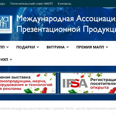
дер»
Попечительский совет МАПП
Контакты
ПП
ПОДАРКИ
ВИТРИНА
ПРЕМИЯ МАПП
Ассоциация
НХП
МАПП
лейная международная выставка Скрепка Экспо –центр притяжения комп