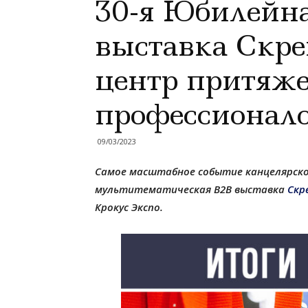
30-я Юбилейн
выставка Скре
центр притяж
профессионало
09/03/2023
Самое масштабное событие канцелярско
мультитематическая В2В выставка
Скр
Крокус Экспо.