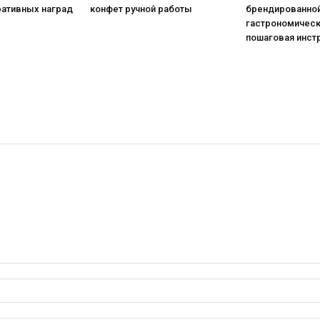
ративных наград
конфет ручной работы
брендированной
гастрономическ
пошаговая инст