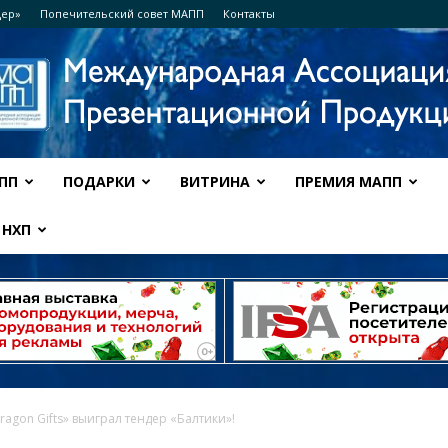
дер»
Попечительский совет МАПП
Контакты
ПП
ПОДАРКИ
ВИТРИНА
ПРЕМИЯ МАПП
Ассоциация
НХП
МАПП
Dragon Gifts» выиграл тендер «Балтики»!