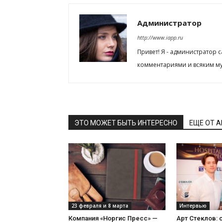
Администратор
http://www.iapp.ru
Привет! Я - администратор 
комментариями и всяким му
ЭТО МОЖЕТ БЫТЬ ИНТЕРЕСНО
ЕЩЕ ОТ 
23 февраля и 8 марта
Интервью
Компания «Норгис Пресс» —
Арт Стеклов: