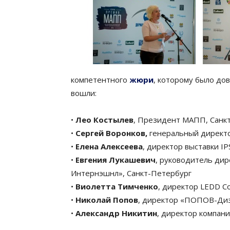
компетентного
жюри
, которому было до
вошли:
•
Лео Костылев
, Президент МАПП, Санк
•
Сергей Воронков,
генеральный директ
•
Елена Алексеева
, директор выставки I
•
Евгения Лукашевич
, руководитель ди
Интернэшнл», Санкт-Петербург
•
Виолетта Тимченко
, директор LEDD C
•
Николай Попов
, директор «ПОПОВ-Диз
•
Александр Никитин
, директор компан