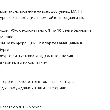
учили анонсирование на всех доступных МАПП
урналах, на официальном сайте, в социальных
ции IPSA, с экспонатами
с 8 по 10 сентября
могли
 Москве.
ны на конференции «
Импортозамещение в
бурге
рбургской выставки «РИДО» шло о
нлайн-
а «зрительских симпатий».
ров» заключается в том, что в конкурсе
ады присуждались в пяти категориях:
Власта-принт» (Москва)