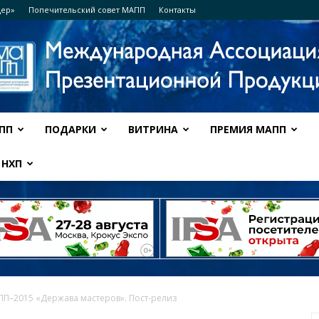
дер»
Попечительский совет МАПП
Контакты
ПП
ПОДАРКИ
ВИТРИНА
ПРЕМИЯ МАПП
Ассоциация
НХП
МАПП
П–2015 «Держава мастеров». Пост-релиз