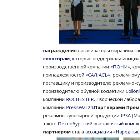
награждения
организаторы выразили с
спонсорам,
которые поддержали инициат
производственной компании
«ПОНИ»
, к
принадлежностей
«САЛIАСЪ»
, рекламном
поставщику и производителю рекламно-
производителю обувной косметики
Colloni
компании
ROCHESTER
, Творческой лабор
компании
PressWall24
.
Партнерами Прем
рекламно-сувенирной продукции
IPSA
(Мо
также
Петербургский выставочный компл
партнером
стала
ассоциация «Народные