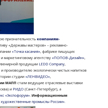
вою признательность
компаниям-
иву «Державы мастеров» – рекламно-
омпании
«Точка касания»
, фабрике пишущих
у и маркетинговому агентству
«ПОПОВ-Дизайн»
,
сувенирной продукции
LEDD Company
,
l
и производителю экологически чистых напитков
атории-студии
«ЛЕНВИДЕО»
,
ии МАПП
стали ведущие отраслевые выставки
сква) и
РИДО
(Санкт-Петербург), а
екс «Экспофорум»
.
Информационным
 художественные промыслы России».