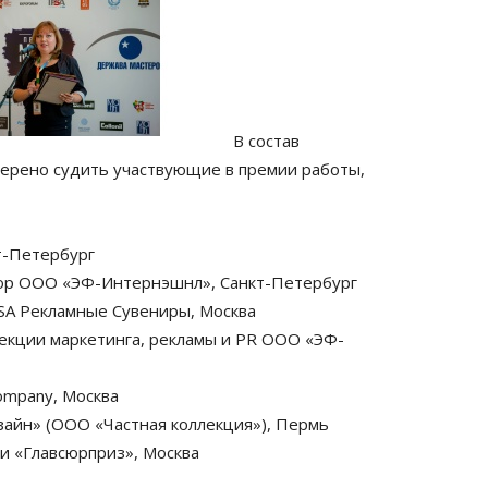
В состав
верено судить участвующие в премии работы,
т-Петербург
ор ООО «ЭФ-Интернэшнл», Санкт-Петербург
PSA Рекламные Сувениры, Москва
рекции маркетинга, рекламы и PR ООО «ЭФ-
ompany, Москва
айн» (ООО «Частная коллекция»), Пермь
ии «Главсюрприз», Москва