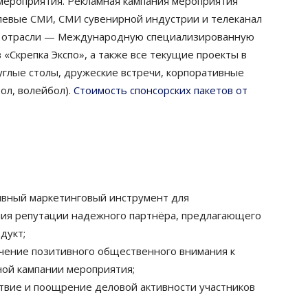
 мероприятия. Рекламная кампания мероприятия
левые СМИ, СМИ сувенирной индустрии и телеканал
ие отрасли — Международную специализированную
 «Скрепка Экспо», а также все текущие проекты в
углые столы, дружеские встречи, корпоративные
ол, волейбол).
Стоимость спонсорских пакетов от
тивный маркетинговый инструмент для
ия репутации надежного партнёра, предлагающего
дукт;
ечение позитивного общественного внимания к
ной кампании мероприятия;
ствие и поощрение деловой активности участников