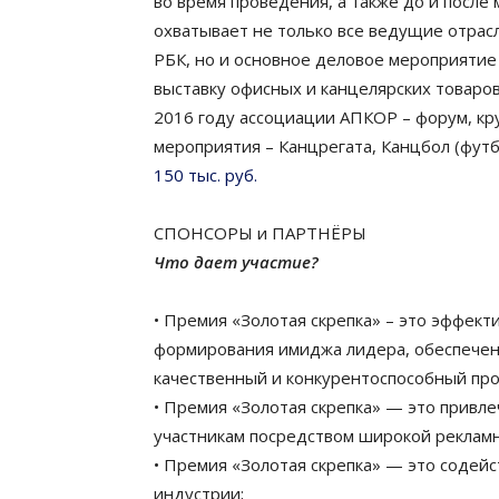
во время проведения, а также до и после
охватывает не только все ведущие отрас
РБК, но и основное деловое мероприят
выставку офисных и канцелярских товаров
2016 году ассоциации АПКОР – форум, кр
мероприятия – Канцрегата, Канцбол (футб
150 тыс. руб.
СПОНСОРЫ и ПАРТНЁРЫ
Что дает участие?
• Премия «Золотая скрепка» – это эффек
формирования имиджа лидера, обеспечен
качественный и конкурентоспособный про
• Премия «Золотая скрепка» — это привл
участникам посредством широкой реклам
• Премия «Золотая скрепка» — это содей
индустрии;