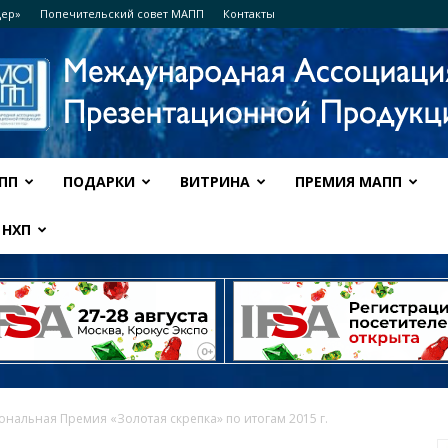
дер»
Попечительский совет МАПП
Контакты
ПП
ПОДАРКИ
ВИТРИНА
ПРЕМИЯ МАПП
Ассоциация
НХП
МАПП
ональная Премия «Золотая скрепка» по итогам 2015 г.