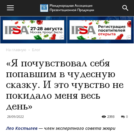
На главную
Блог
«Я почувствовал себя
попавшим в чудесную
сказку. И это чувство не
покидало меня весь
день»
28/09/2022
2393
0
Лео Костылев
— член экспертного совета жюри