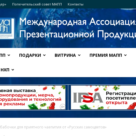
дер»
Попечительский совет МАПП
Контакты
ПП
ПОДАРКИ
ВИТРИНА
ПРЕМИЯ МАПП
Ассоциация
НХП
МАПП
абочки для приятного чаепития от «Русских самоцветов»