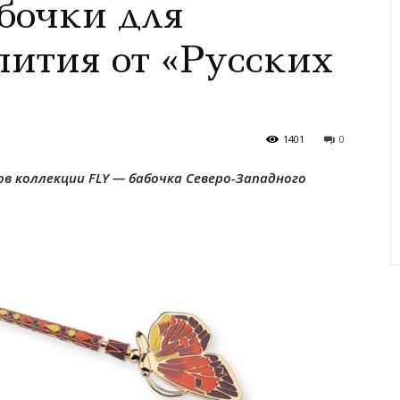
бочки для
пития от «Русских
1401
0
ов коллекции FLY — бабочка Северо-Западного