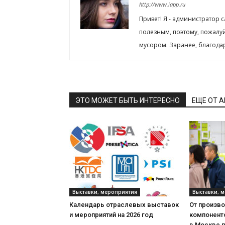
http://www.iapp.ru
Привет! Я - администратор 
полезным, поэтому, пожалу
мусором. Заранее, благода
ЭТО МОЖЕТ БЫТЬ ИНТЕРЕСНО
ЕЩЕ ОТ 
Выставки, мероприятия
Выставки, 
Календарь отраслевых выставок
От произв
и мероприятий на 2026 год
компонент
в Москве 