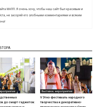
сайта МАПП. Я очень хочу, чтобы наш сайт был красивым и
йста, не засоряй его злобными комментариями и всяким
рна!
АВТОРА
мероприятия
Выставки, мероприятия
одственных
V Этно-фестиваль народного
ов до смарт-гаджетов:
творчества и декоративно-
покажут главные
прикладного искусства«Стиль