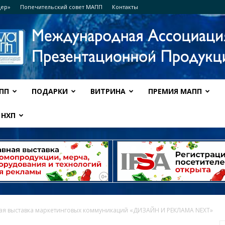
дер»
Попечительский совет МАПП
Контакты
ПП
ПОДАРКИ
ВИТРИНА
ПРЕМИЯ МАПП
Ассоциация
НХП
МАПП
я выставка маркетинговых коммуникаций «ДИЗАЙН И РЕКЛАМА NEXT»