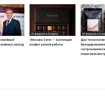
23 февраля и 8 марта
23 февраля и 8 ма
 семейный
«Москва-Сити» — коллекция
Две технологии
ративных наград
конфет ручной работы
брендированной
гастрономическ
пошаговая инст