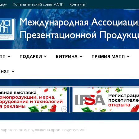
дер»
Попечительский совет МАПП
Контакты
ПП
ПОДАРКИ
ВИТРИНА
ПРЕМИЯ МАПП
Ассоциация
НХП
МАПП
елярского огня подхвачена производителями!