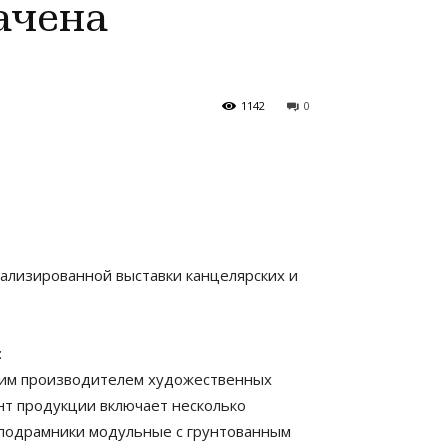
ачена
1142
0
ализированной выставки канцелярских и
:
ущим производителем художественных
ент продукции включает несколько
 подрамники модульные с грунтованным