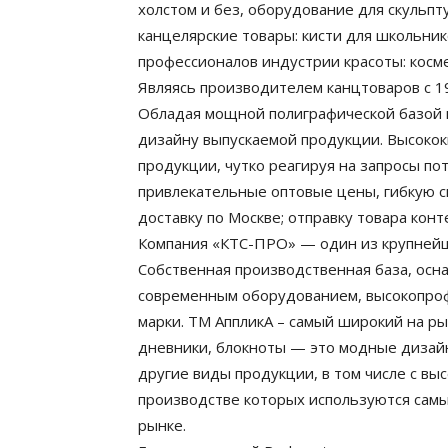
холстом и без, оборудование для скульпт
канцелярские товары: кисти для школьни
профессионалов индустрии красоты: косме
Являясь производителем канцтоваров с 1
Обладая мощной полиграфической базой 
дизайну выпускаемой продукции. Высоко
продукции, чутко реагируя на запросы п
привлекательные оптовые цены, гибкую си
доставку по Москве; отправку товара кон
Компания «КТС-ПРО» — один из крупнейш
Собственная производственная база, ос
современным оборудованием, высокопроф
марки. ТМ АппликА – самый широкий на р
дневники, блокноты — это модные дизайн
другие виды продукции, в том числе с вы
производстве которых используются сам
рынке.