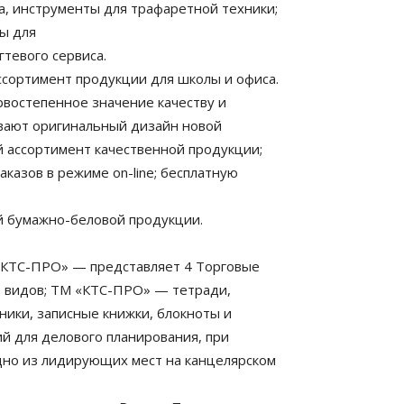
ка, инструменты для трафаретной техники;
ты для
гтевого сервиса.
ссортимент продукции для школы и офиса.
востепенное значение качеству и
вают оригинальный дизайн новой
й ассортимент качественной продукции;
казов в режиме on-line; бесплатную
й бумажно-беловой продукции.
«КТС-ПРО» — представляет 4 Торговые
50 видов; ТМ «КТС-ПРО» — тетради,
ики, записные книжки, блокноты и
ий для делового планирования, при
дно из лидирующих мест на канцелярском