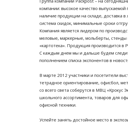
Группа компаний Packpost – на сегодняш
компании: высокое качество выпускаемой 
наличие продукции на складе, доставка в
система скидок, минимальные сроки отгруз
Компания является лидером по производст
меловые, маркерные, мольберты, стенды
«картотека». Продукция производится в 
С каждым днем мы и дальше будем следить
пополнением списка экспонентов в новостя
В марте 2012 участники и посетители выс
тетрадное ориентирование, офисбол, мет
со всего света соберутся в МВЦ «Крокус 
школьного ассортимента, товаров для офи
офисной техники.
Успейте занять достойное место в экспо