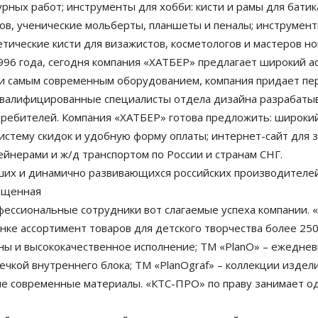
урных работ; инструменты для хобби: кисти и рамы для бати
ков, ученические мольберты, планшеты и пеналы; инструмен
тические кисти для визажистов, косметологов и мастеров но
996 года, сегодня компания «ХАТБЕР» предлагает широкий а
и самым современным оборудованием, компания придает пер
квалифицированные специалисты отдела дизайна разрабаты
отребителей. Компания «ХАТБЕР» готова предложить: широки
стему скидок и удобную форму оплаты; интернет-сайт для за
тейнерами и ж/д транспортом по России и странам СНГ.
их и динамично развивающихся российских производителе
нащенная
ессиональные сотрудники вот слагаемые успеха компании. 
ынке ассортимент товаров для детского творчества более 2
ы и высококачественное исполнение; ТМ «PlanO» – ежедневн
сечкой внутреннего блока; ТМ «PlanOgraf» – коллекции издел
ые современные материалы. «КТС-ПРО» по праву занимает о