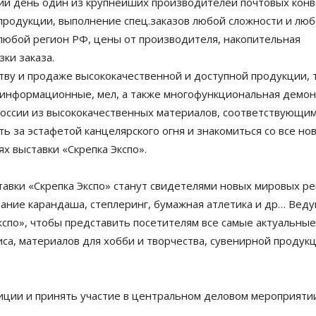
ний день один из крупнейших производителей почтовых конв
продукции, выполнение спец.заказов любой сложности и люб
 любой регион РФ, цены от производителя, накопительная
ки заказа.
ву и продаже высококачественной и доступной продукции, т
 информационные, мел, а также многофункциональная демо
России из высококачественных материалов, соответствующи
 за эстафетой канцелярского огня и знакомиться со все но
х выставки «Скрепка Экспо».
тавки «Скрепка Экспо» станут свидетелями новых мировых рек
ание карандаша, степлеринг, бумажная атлетика и др… Вед
Экспо», чтобы представить посетителям все самые актуальны
са, материалов для хобби и творчества, сувенирной продук
зиции и принять участие в центральном деловом мероприятии