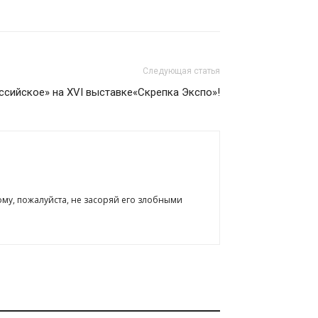
Следующая статья
ссийское» на XVI выставке«Скрепка Экспо»!
ому, пожалуйста, не засоряй его злобными