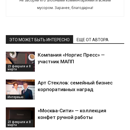
не засоряй его злобными комментариями и всяким
мусором. Заранее, благодарна!
ЭТО МОЖЕТ БЫТЬ ИНТЕРЕСНО
ЕЩЕ ОТ АВТОРА
Компания «Норгис Пресс» —
участник МАПП
23 февраля и 8
марта
Арт Стеклов: семейный бизнес
корпоративных наград
Интервью
«Москва-Сити» — коллекция
конфет ручной работы
23 февраля и 8
марта