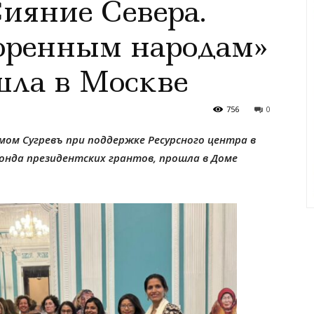
ияние Севера.
оренным народам»
шла в Москве
756
0
ом Сугревъ при поддержке Ресурсного центра в
нда президентских грантов, прошла в Доме