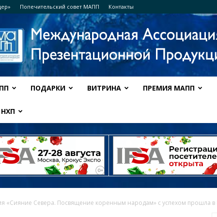
дер»
Попечительский совет МАПП
Контакты
ПП
ПОДАРКИ
ВИТРИНА
ПРЕМИЯ МАПП
Ассоциация
НХП
МАПП
ия «Сияние Севера. Посвящение коренным народам» с успехом прошла в