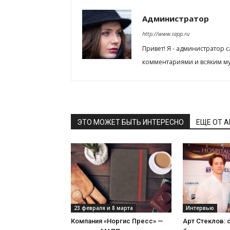
Администратор
http://www.iapp.ru
Привет! Я - администратор 
комментариями и всяким му
ЭТО МОЖЕТ БЫТЬ ИНТЕРЕСНО
ЕЩЕ ОТ 
23 февраля и 8 марта
Интервью
Компания «Норгис Пресс» —
Арт Стеклов: