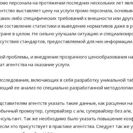
омо персонала на протяжении последних нескольких лет явл
ентство выставляет цену на услуги промо персонала, основы
каких-либо специфических требований к внешности или дру
и составление статистики и выведение нормативов даже в ра
стране в целом. Не сильно улучшали ситуацию и специализир
тсутствия стандартов, предоставляемой для них информации.
ой проблемы, и внедрение прозрачного ценообразования на
ат агентства на оказание услуги.
сследования, включающих в себя разработку уникальной та
ующий ее анализ по специально разработанной методологии
авителям агентств указать такие данные, как расценки на ус
 обычный промоутер, супервайзер с а/м, супервайзер без а/м
нсультант. Так же необходимо было указать повышение коэф
если это присутствует в практике агентства. Следует так же 