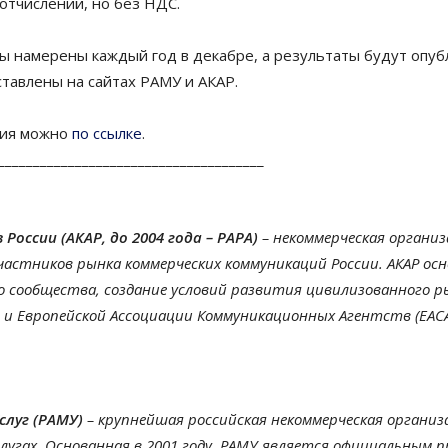
отчислений, но без НДС.
ы намерены каждый год в декабре, а результаты будут опуб
тавлены на сайтах РАМУ и АКАР.
ния можно
по ссылке
.
______________________________________
оссии (АКАР, до 2004 года – РАРА)
– некоммерческая организ
частников рынка коммерческих коммуникаций России. АКАР осно
 сообщества, создание условий развития цивилизованного рын
и Европейской Ассоциации Коммуникационных Агентств (ЕАСА
слуг (РАМУ)
– крупнейшая российская некоммерческая органи
угах. Основанная в 2001 году, РАМУ является официальным 