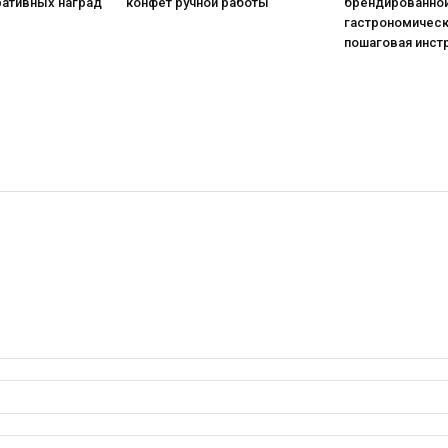
ративных наград
конфет ручной работы
брендированной
гастрономическ
пошаговая инст