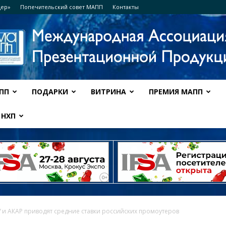
дер»
Попечительский совет МАПП
Контакты
ПП
ПОДАРКИ
ВИТРИНА
ПРЕМИЯ МАПП
Ассоциация
НХП
МАПП
 и АКАР приводят средние ставки российских промоутеров