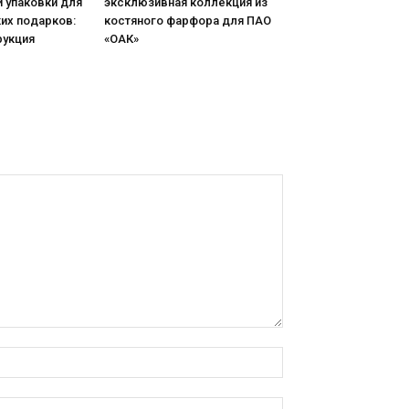
 упаковки для
эксклюзивная коллекция из
их подарков:
костяного фарфора для ПАО
рукция
«ОАК»