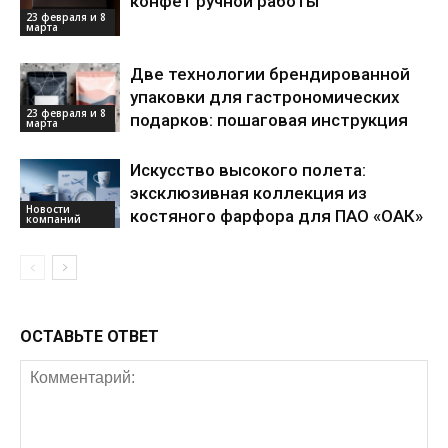
конфет ручной работы
23 февраля и 8
марта
Две технологии брендированной
упаковки для гастрономических
23 февраля и 8
подарков: пошаговая инструкция
марта
Искусство высокого полета:
эксклюзивная коллекция из
Новости
костяного фарфора для ПАО «ОАК»
компаний
ОСТАВЬТЕ ОТВЕТ