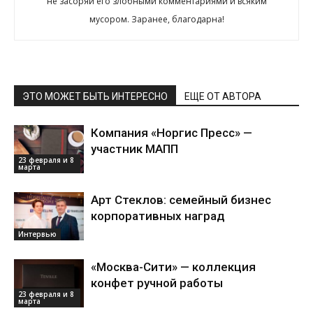
не засоряй его злобными комментариями и всяким
мусором. Заранее, благодарна!
ЭТО МОЖЕТ БЫТЬ ИНТЕРЕСНО
ЕЩЕ ОТ АВТОРА
Компания «Норгис Пресс» —
участник МАПП
23 февраля и 8
марта
Арт Стеклов: семейный бизнес
корпоративных наград
Интервью
«Москва-Сити» — коллекция
конфет ручной работы
23 февраля и 8
марта