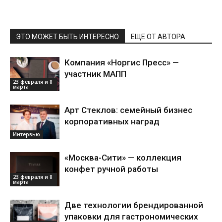
ЭТО МОЖЕТ БЫТЬ ИНТЕРЕСНО
ЕЩЕ ОТ АВТОРА
Компания «Норгис Пресс» —
участник МАПП
23 февраля и 8
марта
Арт Стеклов: семейный бизнес
корпоративных наград
Интервью
«Москва-Сити» — коллекция
конфет ручной работы
23 февраля и 8
марта
Две технологии брендированной
упаковки для гастрономических