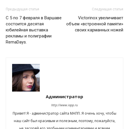
Предыдущая статья
Следующая статья
С 5 по 7 февраля в Варшаве
Victorinox увеличивает
состоится десятая
объем «встроенной памяти»
юбилейная выставка
своих карманных ножей
рекламы и полиграфии
RemaDays.
Администратор
http://www.iapp.ru
Привет! Я - администратор сайта МАПП. Я очень хочу, чтобы
наш сайт был красивым и полезным, поэтому, пожалуйста,
не засоряй его злобными комментариями и всяким