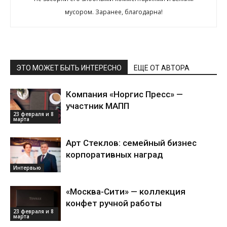
мусором. Заранее, благодарна!
ЭТО МОЖЕТ БЫТЬ ИНТЕРЕСНО
ЕЩЕ ОТ АВТОРА
Компания «Норгис Пресс» —
участник МАПП
23 февраля и 8
марта
Арт Стеклов: семейный бизнес
корпоративных наград
Интервью
«Москва-Сити» — коллекция
конфет ручной работы
23 февраля и 8
марта