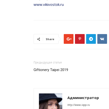
www.vikivostok.ru
Share
Предыдущая статья
Giftionery Taipei 2019
Администратор
http://www.iapp.ru