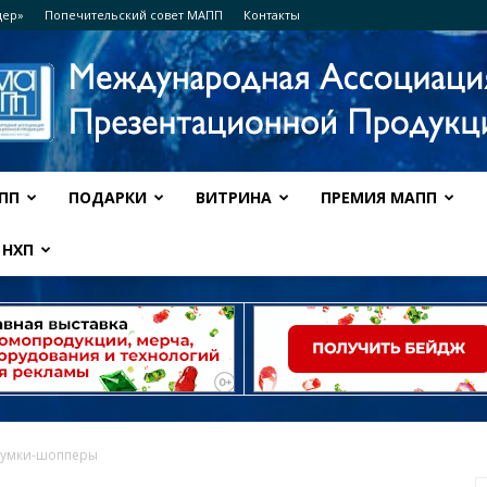
дер»
Попечительский совет МАПП
Контакты
ПП
ПОДАРКИ
ВИТРИНА
ПРЕМИЯ МАПП
Ассоциация
НХП
МАПП
сумки-шопперы