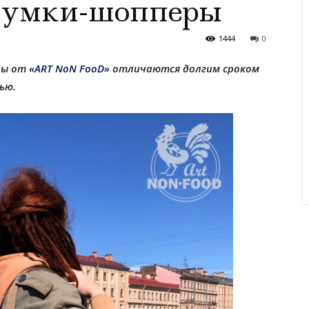
сумки-шопперы
1444
0
ры от
«ART NoN FooD»
отличаются долгим сроком
ью.