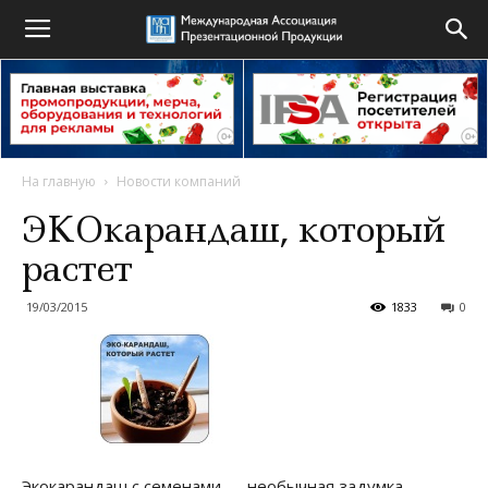
На главную
Новости компаний
ЭКОкарандаш, который
растет
19/03/2015
1833
0
Экокарандаш с семенами — необычная задумка,