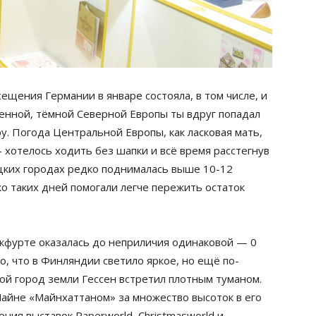
ещения Германии в январе состояла, в том числе, и
женной, тёмной Северной Европы ты вдруг попадал
. Погода Центральной Европы, как ласковая мать,
 хотелось ходить без шапки и всё время расстегнув
ецких городах редко поднималась выше 10-12
ко таких дней помогали легче пережить остаток
нкфурте оказалась до неприличия одинаковой — 0
о, что в Финляндии светило яркое, но ещё по-
ой город земли Гессен встретил плотным туманом.
айне «Майнхаттаном» за множество высоток в его
ния выставок Paperworld, Christmasworld и