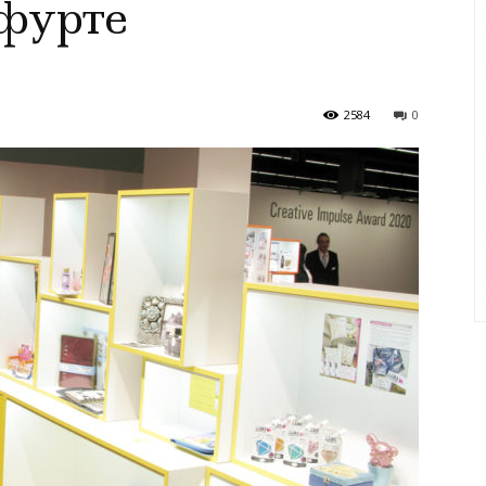
фурте
2584
0