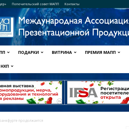
дер»
Попечительский совет МАПП
Контакты
ПП
ПОДАРКИ
ВИТРИНА
ПРЕМИЯ МАПП
Ассоциация
НХП
МАПП
ранкфурте продолжается