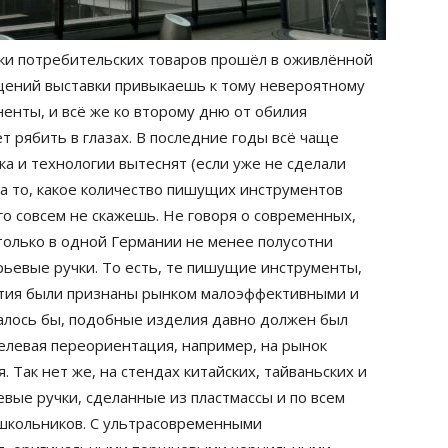
ки потребительских товаров прошёл в оживлённой
щений выставки привыкаешь к тому невероятному
енты, и всё же ко второму дню от обилия
т рябить в глазах. В последние годы всё чаще
а и технологии вытеснят (если уже не сделали
 на то, какое количество пишущих инструментов
го совсем не скажешь. Не говоря о современных,
только в одной Германии не менее полусотни
рьевые ручки. То есть, те пишущие инструменты,
етия были признаны рынком малоэффективными и
алось бы, подобные изделия давно должен был
целевая переориентация, например, на рынок
 Так нет же, на стендах китайских, тайваньских и
вые ручки, сделанные из пластмассы и по всем
школьников. С ультрасовременными