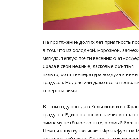
На протяжение долгих лет приятность пос
в том, что из холодной, морозной, засне
мягкую, тёплую почти весеннюю атмосферу
брала в свои нежные, ласковые объятья —
пальто, хотя температура воздуха в нем
градусов. Неделя или даже всего несколь
северной зимы.
В этом году погода в Хельсинки и во Фра
градусов. Единственным отличием стало т
зимнему нетёплое солнце, а самый больш
Немцы в шутку называют Франкфурт на М
центральной части. Однако, в дни проведе