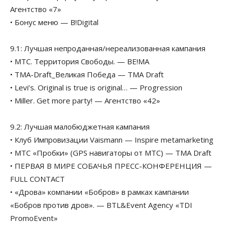
Агентство «7»
• Бонус меню — B!Digital
9.1: Лучшая непроданная/нереализованная кампания
• МТС. Территория Свободы. — BE!MA
• TMA-Draft_Великая Победа — TMA Draft
• Levi’s. Original is true is original… — Progression
• Miller. Get more party! — Агентство «42»
9.2: Лучшая малобюджетная кампания
• Клуб Импровизации Vaismann — Inspire metamarketing
• МТС «Пробки» (GPS навигаторы от МТС) — TMA Draft
• ПЕРВАЯ В МИРЕ СОБАЧЬЯ ПРЕСС-КОНФЕРЕНЦИЯ —
FULL CONTACT
• «Дрова» компании «Бобров» в рамках кампании
«Бобров против дров». — BTL&Event Agency «TDI
PromoEvent»