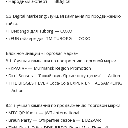
• Народный эксперт — B!Digital
6.3 Digital Marketing: Лучшая кампания по продвижению
сайта.
• FUNdango для Tuborg — СОХО
• «FUNтайзер» для TM TUBORG — СОХО
Блок номинаций «Торговая марка»
8.1: Лучшая кампания по построению торговой марки.
• «КРАЛЯ» — Murmansk Region Promotion
• Dirol Senses – “Яркий вкус. Яркие ощущения” — Action
• THE BIGGEST EVER Coca-Cola EXPERIENTIAL SAMPLING
— Action
8.2: Лучшая кампания по продвижению торговой марки
• МТС QR Квест — JWT-International
• Braun Party — Открытие сезона — BUZZAAR
• TMA-Draft_Tribal DDB_BBDO_Pepsi Max. Полный