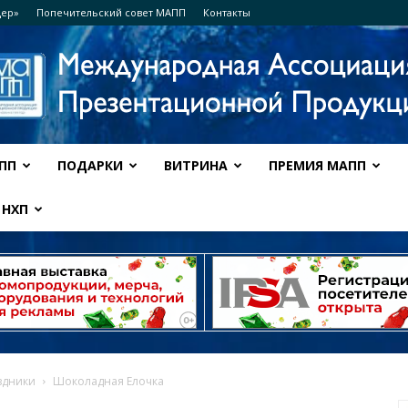
дер»
Попечительский совет МАПП
Контакты
ПП
ПОДАРКИ
ВИТРИНА
ПРЕМИЯ МАПП
Ассоциация
НХП
МАПП
здники
Шоколадная Елочка